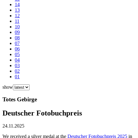
14
13
12
11
10
09
08
07
06
05
04
03
02
01
show
Totes Gebirge
Deutscher Fotobuchpreis
24.11.2025
We received a silver medal at the
Deutscher Fotobuchpreis 2025
in