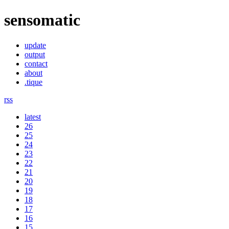
sensomatic
update
output
contact
about
.tique
rss
latest
26
25
24
23
22
21
20
19
18
17
16
15